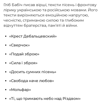
Гліб Бабіч писав вірші, тексти пісень і фронтову
лірику українською та російською мовами. Його
тексти вирізняються емоційною напругою,
чесністю, стриманою силою та глибоким
відчуттям братерства, пам’яті й війни.
«Крест Дебальцевский»
«Сверчок»
«Подай зброю»
«Сила і зброя»
«Досить сумних пісень»
«Свобода наче любов»
«Мольфар»
«Ті, що тримають небо над Різдвом»