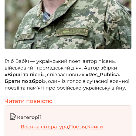
Гліб Бабіч — український поет, автор пісень,
військовий і громадський діяч. Автор збірки
«Вірші та пісні»
, співзасновник
«Res_Publica.
Брати по зброї»
, один із голосів сучасної воєнної
поезії та пам’яті про російсько-українську війну.
Читати повністю
Категорії
Воєнна література
,
Поезія
,
Книги