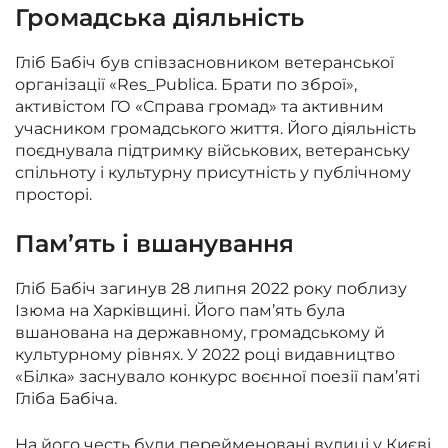
Громадська діяльність
Гліб Бабіч був співзасновником ветеранської
організації «Res_Publica. Брати по зброї»,
активістом ГО «Справа громад» та активним
учасником громадського життя. Його діяльність
поєднувала підтримку військових, ветеранську
спільноту і культурну присутність у публічному
просторі.
Пам’ять і вшанування
Гліб Бабіч загинув 28 липня 2022 року поблизу
Ізюма на Харківщині. Його пам’ять була
вшанована на державному, громадському й
культурному рівнях. У 2022 році видавництво
«Білка» заснувало конкурс воєнної поезії пам’яті
Гліба Бабіча.
На його честь були перейменовані вулиці у Києві