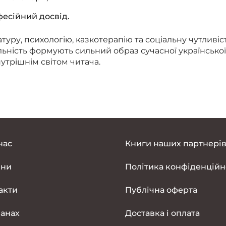
фесійний досвід.
уру, психологію, казкотерапію та соціальну чутливіст
яльність формують сильний образ сучасної української
нутрішнім світом читача.
нас
Книги наших партнері
ини
Політика конфіденційн
акти
Публічна оферта
анах
Доставка і оплата