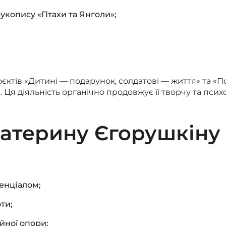
рукопису «Птахи та Янголи»;
ктів «Дитині — подарунок, солдатові — життя» та «
 Ця діяльність органічно продовжує її творчу та псих
Катерину Єгорушкіну
енціалом;
ти;
йної опори;