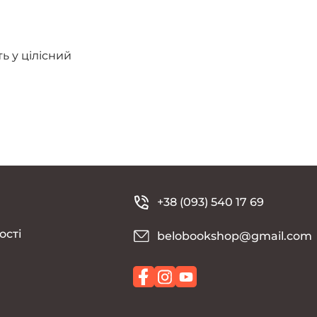
ь у цілісний
в
+38 (093) 540 17 69
ості
belobookshop@gmail.com