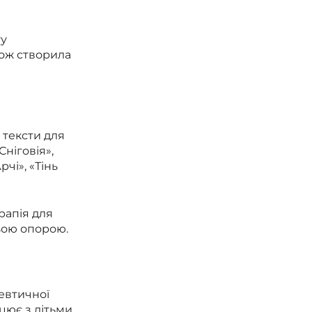
ту
кож створила
 тексти для
Сніговія»,
чі», «Тінь
рапія для
ньою опорою.
евтичної
цює з дітьми