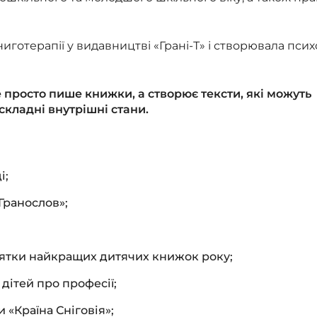
отерапії у видавництві «Грані-Т» і створювала псих
 просто пише книжки, а створює тексти, які можуть
кладні внутрішні стани.
і;
Гранослов»;
ятки найкращих дитячих книжок року;
дітей про професії;
 «Країна Сніговія»;