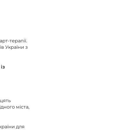
рт-терапії.
в України з
із
дцять
дного міста,
країни для