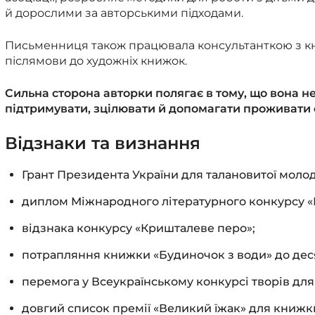
й дорослими за авторськими підходами.
Письменниця також працювала консультанткою з книг
післямови до художніх книжок.
Сильна сторона авторки полягає в тому, що вона не
підтримувати, зцілювати й допомагати проживати с
Відзнаки та визнання
Грант Президента України для талановитої молод
диплом Міжнародного літературного конкурсу «
відзнака конкурсу «Кришталеве перо»;
потрапляння книжки «Будиночок з води» до дес
перемога у Всеукраїнському конкурсі творів для 
довгий список премії «Великий їжак» для книжки