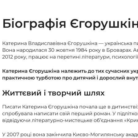
Біографія Єгорушкі
Катерина Владиславівна Єгорушкіна — українська пис
Вона народилася 30 жовтня 1984 року в Броварах. А
2012 року, працює на перетині літератури, психології,
Катерина Єгорушкіна належить до тих сучасних укр
практичною турботою про дитячий і дорослий внутр
Життєвий і творчий шлях
Писати Катерина Єгорушкіна почала ще в дитинстві: 
спробувала написати свій перший роман. У підлітко
відвідуючи літературно-мистецьке об’єднання «Кри
У 2007 році вона закінчила Києво-Могилянську акад