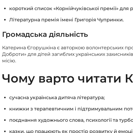
короткий список «Корнійчуківської премії» для 
Літературна премія імені Григорія Чупринки.
Громадська діяльність
Катерина Єгорушкіна є авторкою волонтерських проє
Доброти» для дітей загиблих українських захисників.
місію.
Чому варто читати 
сучасна українська дитяча література;
книжки з терапевтичним і підтримувальним пот
поєднання художнього слова, психології та турбо
казки, що працюють як простір розвитку й емоці