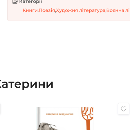
Категорії
Книги
,
Поезія
,
Художня література
,
Воєнна л
Катерини