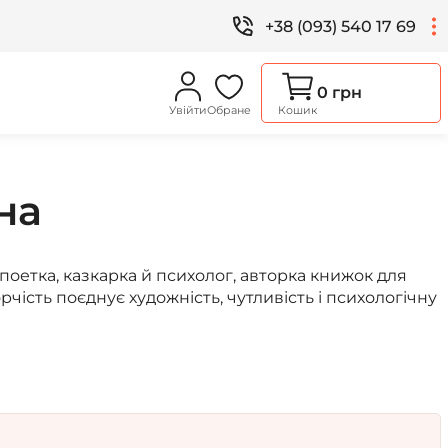
+38 (093) 540 17 69
0 грн
Увійти
Обране
Кошик
на
оетка, казкарка й психолог, авторка книжок для
творчість поєднує художність, чутливість і психологічну