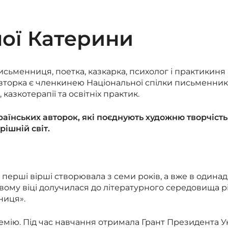
ної Катерини
ьменниця, поетка, казкарка, психолог і практикиня а
вторка є членкинею Національної спілки письменникі
 казкотерапії та освітніх практик.
аїнських авторок, які поєднують художню творчість 
ішній світ.
перші вірші створювала з семи років, а вже в одина
вому віці долучилася до літературного середовища рі
ниця».
емію. Під час навчання отримала Грант Президента У