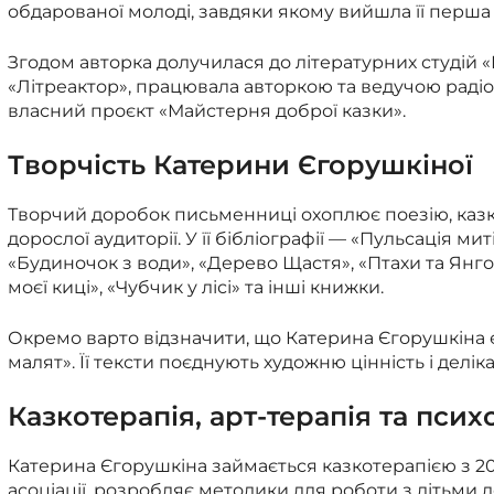
обдарованої молоді, завдяки якому вийшла її перша 
Згодом авторка долучилася до літературних студій «
«Літреактор», працювала авторкою та ведучою радіоп
власний проєкт «Майстерня доброї казки».
Творчість Катерини Єгорушкіної
Творчий доробок письменниці охоплює поезію, казков
дорослої аудиторії. У її бібліографії — «Пульсація м
«Будиночок з води», «Дерево Щастя», «Птахи та Янгол
моєї киці», «Чубчик у лісі» та інші книжки.
Окремо варто відзначити, що Катерина Єгорушкіна є
малят». Її тексти поєднують художню цінність і дел
Казкотерапія, арт-терапія та пси
Катерина Єгорушкіна займається казкотерапією з 20
асоціації, розробляє методики для роботи з дітьми 