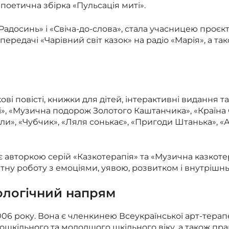
поетична збірка «Пульсація миті».
Радосинь» і «Свіча-до-слова», стала учасницею проєк
ередачі «Чарівний світ казок» на радіо «Марія», а та
і повісті, книжки для дітей, інтерактивні видання та
иті», «Музична подорож Золотого Каштанчика», «Країна 
и», «Чубчик», «Ляля сонькає», «Пригоди Штанька», «Ар
 авторкою серій «Казкотерапія» та «Музична казкоте
ікатну роботу з емоціями, уявою, розвитком і внутріш
хологічний напрям
06 року. Вона є членкинею Всеукраїнської арт-терап
дошкільного та молодшого шкільного віку, а також пра