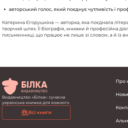
авторський голос, який поєднує чутливість і про
Катерина Єгорушкіна — авторка, яка поєднала літерат
творчий шлях. Її біографія, книжки й професійна ді
письменниці, що працює не лише зі словом, а й із в
Про 
Нов
Видавництво «Білка»: сучасна
українська книжка для кожного.
Конт
Всі книги
Альм