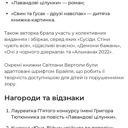
«Лавандові цілунки» — роман;
«Свин та Гусак – друзі навспак» — дитяча
книжка-картинка.
Також авторка брала участь у колективних
виданнях і збірках, серед яких «Сусіди. Стіни
чують все», «Щасливі вчасно», «Демони бажань»,
«Очі з чорного дзеркала» та «Альманах 2022».
Окремі книжки Світлани Вертоли були
адаптовані шрифтом Брайля, що робить її
творчість доступнішою для дітей із порушеннями
зору.
Нагороди та відзнаки
Лауреатка П’ятого конкурсу імені Григора
Тютюнника за повість «Лавандові цілунки».
Книжка «Юна. Війна» увійшла до переліку