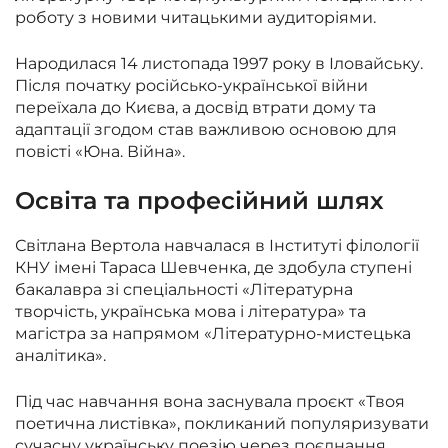
роботу з новими читацькими аудиторіями.
Народилася 14 листопада 1997 року в Іловайську.
Після початку російсько-української війни
переїхала до Києва, а досвід втрати дому та
адаптації згодом став важливою основою для
повісті «Юна. Війна».
Освіта та професійний шлях
Світлана Вертола навчалася в Інституті філології
КНУ імені Тараса Шевченка, де здобула ступені
бакалавра зі спеціальності «Літературна
творчість, українська мова і література» та
магістра за напрямом «Літературно-мистецька
аналітика».
Під час навчання вона заснувала проєкт «Твоя
поетична листівка», покликаний популяризувати
сучасну українську поезію через поєднання