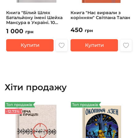
Книга "Білий Шлях
Книга "Нас вирвали з
Батальйону імені Шейха
корінням" Світлана Талан
Мансура в Україні. 10
років боротьби"
450
1 000
грн
грн
Купити
Купити
Хіти продажу
Топ продажів
Топ продажів
-12.73%