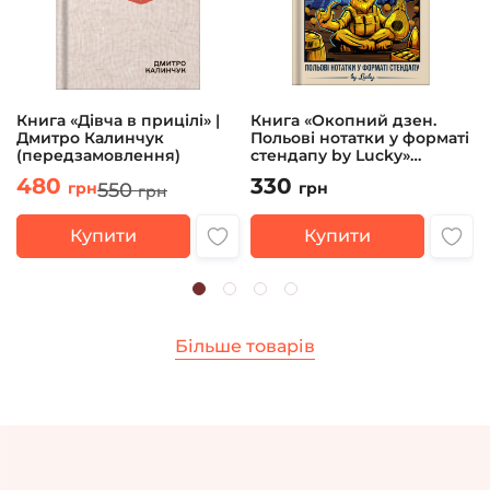
Книга «Дівча в прицілі» |
Книга «Окопний дзен.
Дмитро Калинчук
Польові нотатки у форматі
(передзамовлення)
стендапу by Lucky»
Андрій Юрков
480
330
550
грн
грн
грн
Купити
Купити
Більше товарів