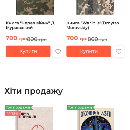
Книга "Через війну" Д.
Книга "War it Is"(Dmytro
Муравський
Muravskiy)
700
700
800
800
грн
грн
грн
грн
Купити
Купити
Хіти продажу
Топ продажів
Топ продажів
-12.73%