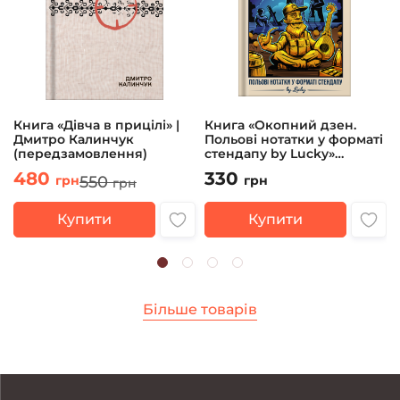
Книга «Дівча в прицілі» |
Книга «Окопний дзен.
Дмитро Калинчук
Польові нотатки у форматі
(передзамовлення)
стендапу by Lucky»
Андрій Юрков
480
330
550
грн
грн
грн
Купити
Купити
Більше товарів