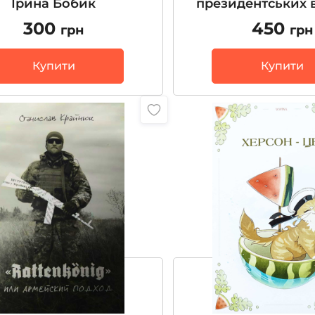
Ірина Бобик
президентських 
Володимир Ми
300
450
грн
грн
Купити
Купити