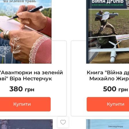
"Авантюрки на зеленій
Книга "Війна д
аві" Віра Нестерчук
Михайло Жир
380
500
грн
грн
Купити
Купити