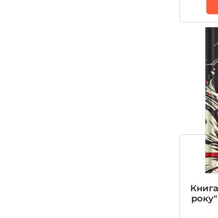
Кириченко Андрій
Комаров Олександр
Крайнюк Станіслав
Кривцов «Далі» Максим
Лазуткін Дмитро
Миленко Володимир
Муравський Дмитро
Мулік Василь
Нестерчук Віра
Оксана Бевзюк
Книга
Олійник Олена
року"
Пузік Валерій