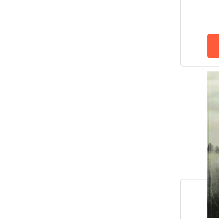
Черник Ївга
Чернілевський Ілля
Юрій Верес
Anatoliy Anatoliy
Анна Амарго
Олесь Барліг
Андрій Юрков
Алла Охріменко