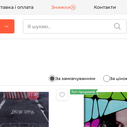
тавка і оплата
Знижки
Контакти
За замовчуванням
За ціно
Топ продажів