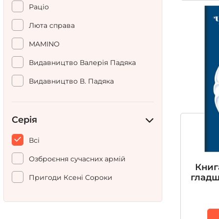
Раціо
Дубрівук Оля
Люта справа
Євген Шибалов
MAMINO
Євтушик Галина
Видавництво Валерія Падяка
Єгорушкіна Катерина
Видавництво В. Падяка
Жадан Сергій
Капібара
Жарікова Ліза
978-966-441-806-2
Серія
Жирохов Михайло
Воєнліт
Всі
Запека Віталій
Озброєння сучасних армій
Іванцова Міла
Книг
гладш
Пригоди Ксені Сороки
Ілюха Юлія
Калинчук Дмитро