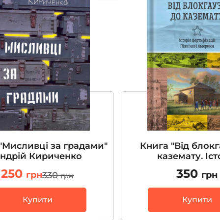
"Мисливці за градами"
Книга "Від блокг
ндрій Кириченко
каземату. Іст
фортифікації Пі
250
350
грн
грн
330
грн
Америки" О.М. 
Купити
Купити