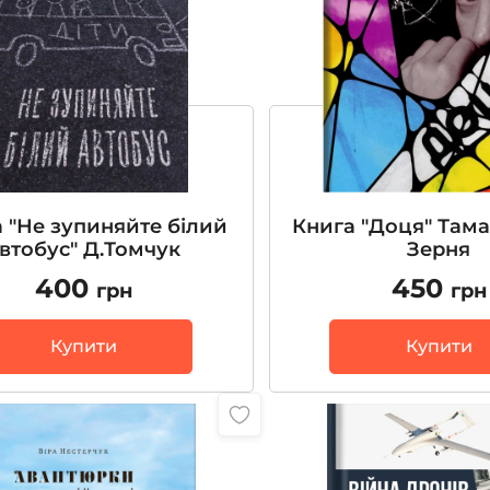
 "Не зупиняйте білий
Книга "Доця" Тама
втобус" Д.Томчук
Зерня
400
450
грн
грн
Купити
Купити