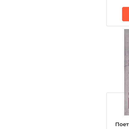
Рудий Федір
Скоріна Ганна
Солощенко Ганна
Степовик Сергій
Стодола Анатолій
Талан Світлана
Тютюнник Галина
Ульянов Костянтин (Valde)
Фадєєва Анна
Філей Анна
Харук Андрій
Поет
Цебермановська Ірина