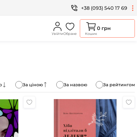
+38 (093) 540 17 69
0 грн
Увійти
Обране
Кошик
ю
За ціною
За назвою
За рейтингом