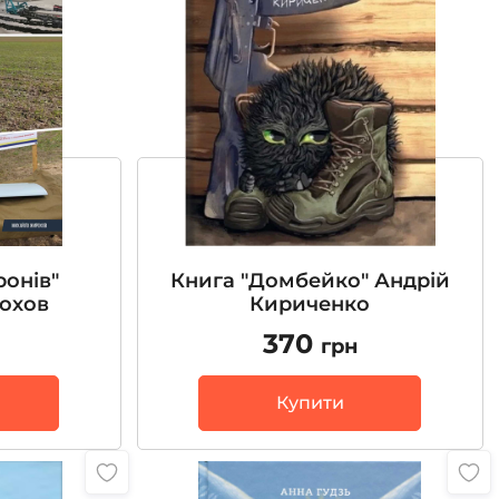
ронів"
Книга "Домбейко" Андрій
охов
Кириченко
370
грн
Купити