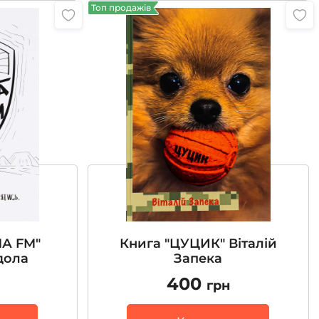
Топ продажів
А FM"
Книга "ЦУЦИК" Віталій
дола
Запека
400
грн