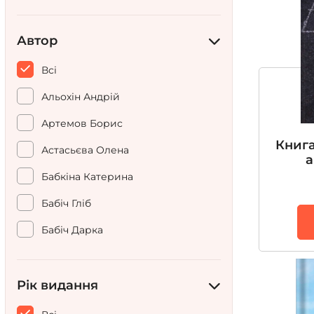
Автор
Всі
Альохін Андрій
Артемов Борис
Книга
Астасьєва Олена
а
Бабкіна Катерина
Бабіч Гліб
Бабіч Дарка
Балацька Віра
Блиндюк Іван
Рік видання
Бобик Ірина