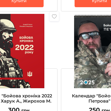
Купити
Купити
 "Бойова хроніка 2022
Календар "Бойо
 Харук А., Жирохов М.
Петрова"
300
250
грн
грн