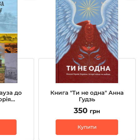
ауза до
Книга "Ти не одна" Анна
орія
Гудзь
внічної
350
грн
Бондар
Купити