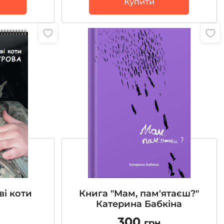
Купити
ві коти
Книга "Мам, пам'ятаєш?"
Катерина Бабкіна
300
грн