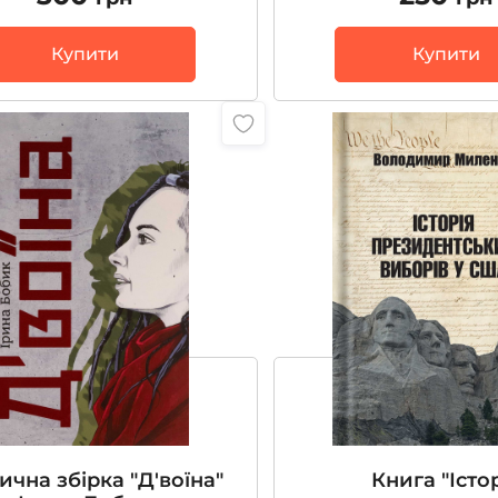
Купити
Купити
ична збірка "Д'воїна"
Книга "Істо