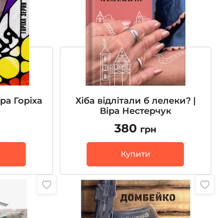
ра Горіха
Хіба відлітали б лелеки? |
Віра Нестерчук
380
грн
Купити