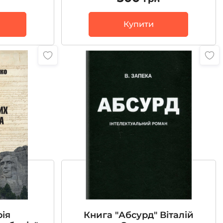
Купити
рія
Книга "Абсурд" Віталій