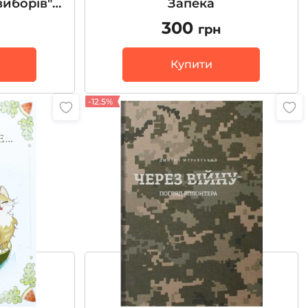
виборів"
Запека
ленко
300
грн
Купити
-12.5%