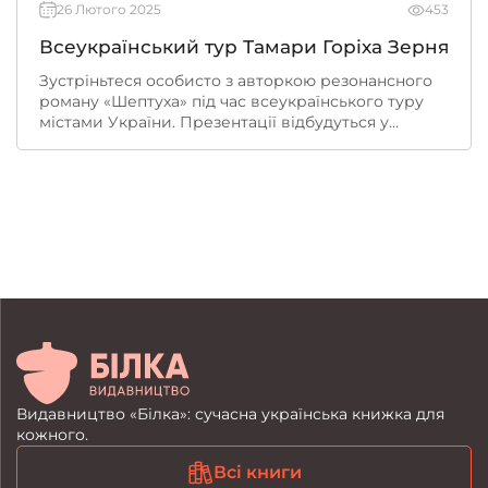
26 Лютого 2025
453
Всеукраїнський тур Тамари Горіха Зерня
Зустріньтеся особисто з авторкою резонансного
роману «Шептуха» під час всеукраїнського туру
містами України. Презентації відбудуться у
книгарнях, бібліотеках та культурних центрах у
понад 20 містах. На вас чекає тепла атмосфера,
жива розмова про творчість, історію та силу
слова. Долучайтеся — шукайте своє місто у
розкладі та приходьте!
Видавництво «Білка»: сучасна українська книжка для
кожного.
Всі книги