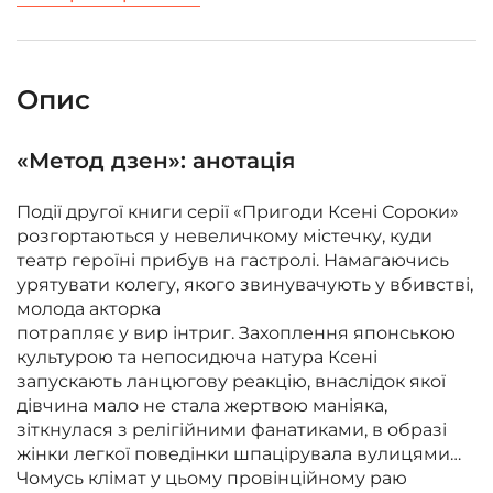
Опис
«Метод дзен»: анотація
Події другої книги серії «Пригоди Ксені Сороки»
розгортаються у невеличкому містечку, куди
театр героїні прибув на гастролі. Намагаючись
урятувати колегу, якого звинувачують у вбивстві,
молода акторка
потрапляє у вир інтриг. Захоплення японською
культурою та непосидюча натура Ксені
запускають ланцюгову реакцію, внаслідок якої
дівчина мало не стала жертвою маніяка,
зіткнулася з релігійними фанатиками, в образі
жінки легкої поведінки шпацірувала вулицями…
Чомусь клімат у цьому провінційному раю