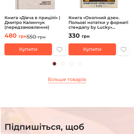
Книга «Дівча в прицілі» |
Книга «Окопний дзен.
Дмитро Калинчук
Польові нотатки у форматі
(передзамовлення)
стендапу by Lucky»
Андрій Юрков
480
330
550
грн
грн
грн
Купити
Купити
Більше товарів
Підпишіться, щоб