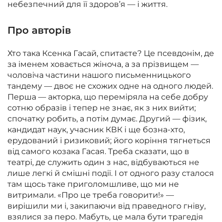
небезпечний для її здоров’я — і життя.
Про авторів
Хто така Ксенка Гасай, спитаєте? Це псевдонім, де
за іменем ховається жіноча, а за прізвищем —
чоловіча частини нашого письменницького
тандему — двоє не схожих одне на одного людей.
Перша — акторка, що переміряла на себе добру
сотню образів і тепер не знає, як з них вийти;
спочатку робить, а потім думає. Другий — фізик,
кандидат наук, учасник КВК і ще бозна-хто,
ерудований і ризиковий; його коріння тягнеться
від самого козака Гасая. Треба сказати, що в
театрі, де служить один з нас, відбуваються не
лише легкі й смішні події. І от одного разу сталося
там щось таке приголомшливе, що ми не
витримали. «Про це треба говорити!» —
вирішили ми і, закипаючи від праведного гніву,
взялися за перо. Мабуть, це мала бути трагедія