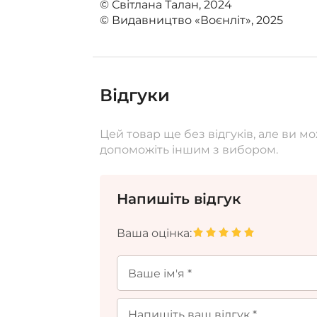
© Світлана Талан, 2024
© Видавництво «Воєнліт», 2025
Відгуки
Цей товар ще без відгуків, але ви 
допоможіть іншим з вибором.
Напишіть відгук
Ваша оцінка: