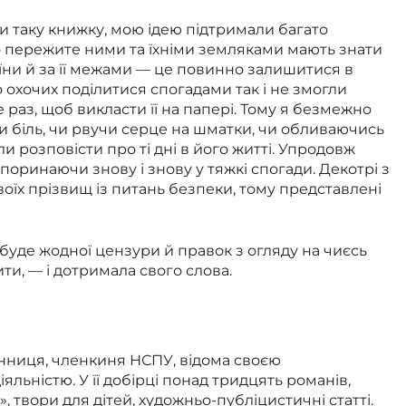
и таку книжку, мою ідею підтримали багато
о пережите ними та їхніми земляками мають знати
їни й за її межами — це повинно залишитися в
о охочих поділитися спогадами так і не змогли
раз, щоб викласти її на папері. Тому я безмежно
и біль, чи рвучи серце на шматки, чи обливаючись
и розповісти про ті дні в його житті. Упродовж
 поринаючи знову і знову у тяжкі спогади. Декотрі з
оїх прізвищ із питань безпеки, тому представлені
 буде жодної цензури й правок з огляду на чиєсь
и, — і дотримала свого слова.
енниця, членкиня НСПУ, відома своєю
льністю. У її добірці понад тридцять романів,
, твори для дітей, художньо-публіцистичні статті.