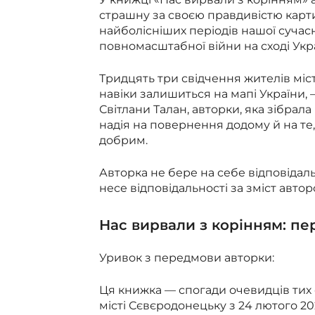
страшну за своєю правдивістю картин
найболісніших періодів нашої сучасн
повномасштабної війни на сході Укр
Тридцять три свідчення жителів міст
навіки залишиться на мапі України, 
Світлани Талан, авторки, яка зібрала
надія на повернення додому й на т
добрим.
Авторка не бере на себе відповідал
несе відповідальності за зміст автор
Нас вирвали з корінням: пе
Уривок з передмови авторки:
Ця книжка — спогади очевидців тих 
місті Сєвєродонецьку з 24 лютого 202