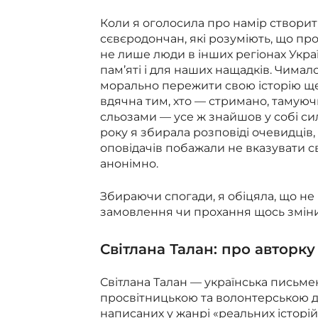
Коли я оголосила про намір створит
сєвєродончан, які розуміють, що пр
не лише люди в інших регіонах Укра
пам’яті і для наших нащадків. Чимал
морально пережити свою історію ще 
вдячна тим, хто — стримано, тамуюч
сльозами — усе ж знайшов у собі сил
року я збирала розповіді очевидців,
оповідачів побажали не вказувати св
анонімно.
Збираючи спогади, я обіцяла, що не
замовлення чи прохання щось змінит
Світлана Талан: про авторку
Світлана Талан — українська письм
просвітницькою та волонтерською дія
написаних у жанрі «реальних історій»