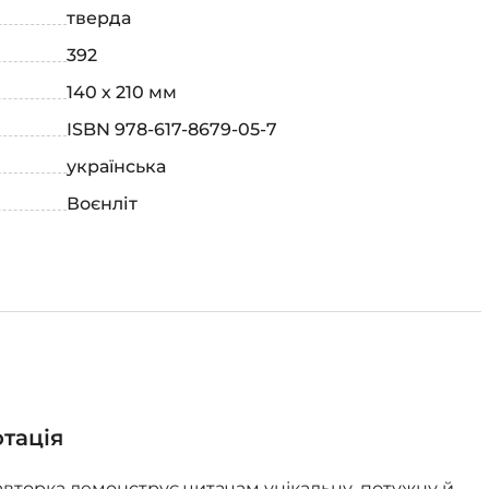
тверда
392
140 х 210 мм
ISBN 978-617-8679-05-7
українська
Воєнліт
отація
авторка демонструє читачам унікальну, потужну й