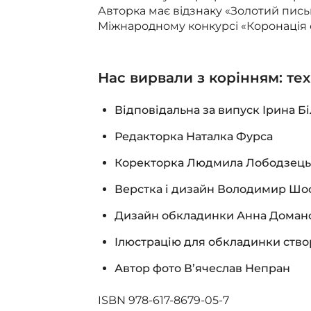
Авторка має відзнаку «Золотий письм
Міжнародному конкурсі «Коронація 
Нас вирвали з корінням: те
Відповідальна за випуск
Ірина Б
Редакторка
Наталка Фурса
Коректорка
Людмила Лободзець
Верстка і дизайн
Володимир Шо
Дизайн обкладинки
Анна Доман
Ілюстрацію для обкладинки ств
Автор фото
В’ячеслав Непран
ISBN 978-617-8679-05-7