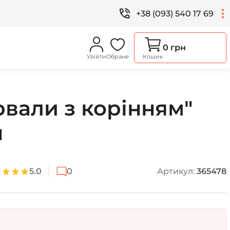
+38 (093) 540 17 69
0 грн
Увійти
Обране
Кошик
рвали з корінням"
н
5.0
0
Артикул:
365478