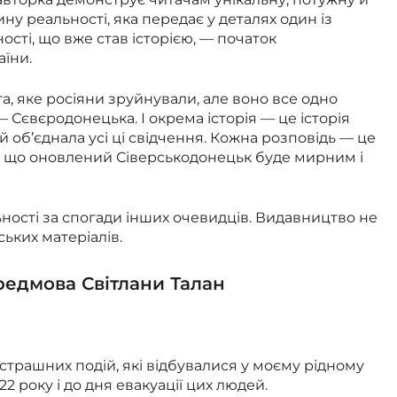
у реальності, яка передає у деталях один із
ості, що вже став історією, — початок
аїни.
а, яке росіяни зруйнували, але воно все одно
— Сєвєродонецька. І окрема історія — це історія
 й об’єднала усі ці свідчення. Кожна розповідь — це
е, що оновлений Сіверськодонецьк буде мирним і
ьності за спогади інших очевидців. Видавництво не
ських матеріалів
.
редмова Світлани Талан
страшних подій, які відбувалися у моєму рідному
2 року і до дня евакуації цих людей.