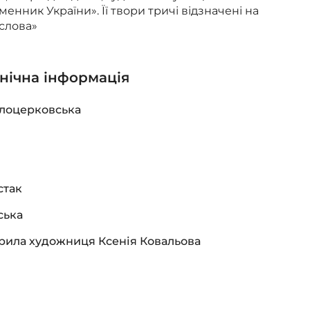
енник України». Її твори тричі відзначені на
слова»
хнічна інформація
ілоцерковська
стак
ська
орила художниця
Ксенія Ковальова