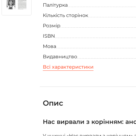
Палітурка
Кількість сторінок
Розмір
ISBN
Мова
Видавництво
Всі характеристики
Опис
Нас вирвали з корінням: ан
У книжці «Нас вирвали з корінням» 