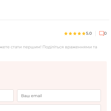
5.0
0
можете стати першим! Поділіться враженнями та