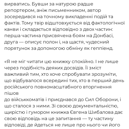
вирватись. Бувши за натурою радше
репортером, аніж письменником,
автор
зосередився на точному викладенні подій та
фактів. Тому твір відштовхується від фактологічної
канви і складається відповідно з двох частин:
перша частина присвячена боям на Донбасі,
друга — описує полон і, на щастя, чудесний
порятунок за допомогою обміну як геппіенд.
«Я не міг читати цю книжку спокійно. І не лише
через подібність деяких досвідів. Її зміст
важливий тим, хто хоче спробувати зрозуміти,
що відбувалося всередині тих, хто в перший день
російського повномасштабного вторгнення
пішов
до військкоматів і приєднався до Сил Оборони, і
що сталося з ними. Зі своєю документальністю,
щирістю і гумором книжка Євгена Шибалова дає
свою відповідь на це запитання — ту частину
відповіді, де йдеться не лише про нього чи його