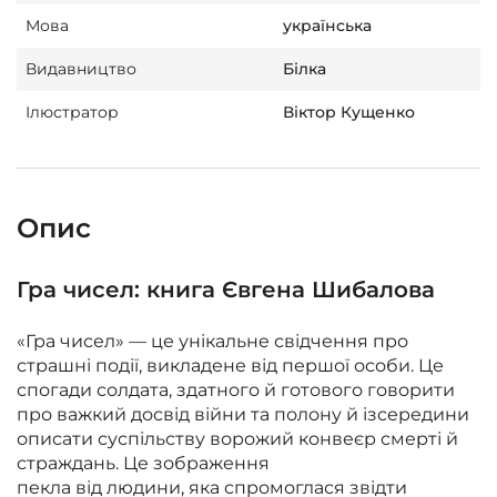
Мова
українська
Видавництво
Білка
Ілюстратор
Віктор Кущенко
Опис
Гра чисел: книга Євгена Шибалова
«Гра чисел» — це унікальне свідчення про
страшні події, викладене від першої особи. Це
спогади солдата, здатного й готового говорити
про важкий досвід війни та полону й ізсередини
описати суспільству ворожий конвеєр смерті й
страждань. Це зображення
пекла від людини, яка спромоглася звідти