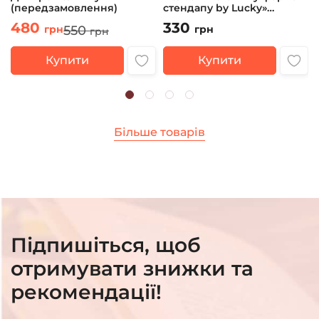
(передзамовлення)
стендапу by Lucky»
Андрій Юрков
480
330
550
грн
грн
грн
Купити
Купити
Більше товарів
Підпишіться, щоб
отримувати знижки та
рекомендації!