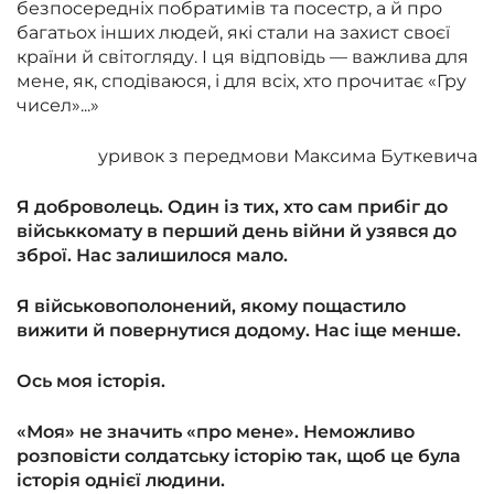
безпосередніх побратимів та посестр, а й про
багатьох інших людей, які стали на захист своєї
країни й світогляду. І ця відповідь — важлива для
мене, як, сподіваюся, і для всіх, хто прочитає «Гру
чисел»
...»
уривок з передмови Максима Буткевича
Я доброволець. Один із тих, хто сам прибіг до
військкомату в перший день війни й узявся до
зброї. Нас залишилося мало.
Я військовополонений, якому пощастило
вижити й повернутися додому. Нас іще менше.
Ось моя історія.
«Моя» не значить «про мене». Неможливо
розповісти солдатську історію так, щоб це була
історія однієї людини.