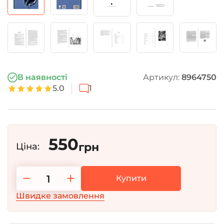
В наявності
Артикул:
8964750
5.0
1
550
грн
Ціна:
−
+
Купити
Швидке замовлення