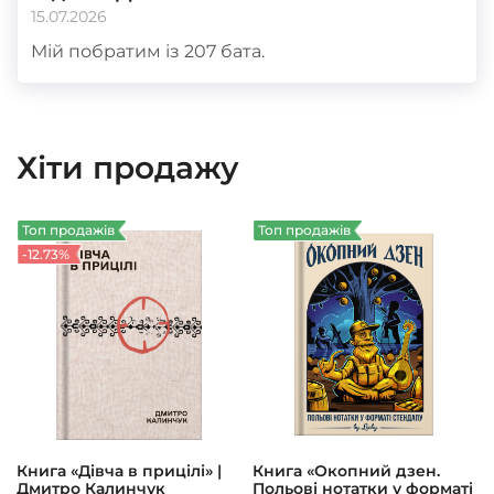
15.07.2026
Мій побратим із 207 бата.
Хіти продажу
Топ продажів
Топ продажів
-12.73%
Книга «Дівча в прицілі» |
Книга «Окопний дзен.
Дмитро Калинчук
Польові нотатки у форматі