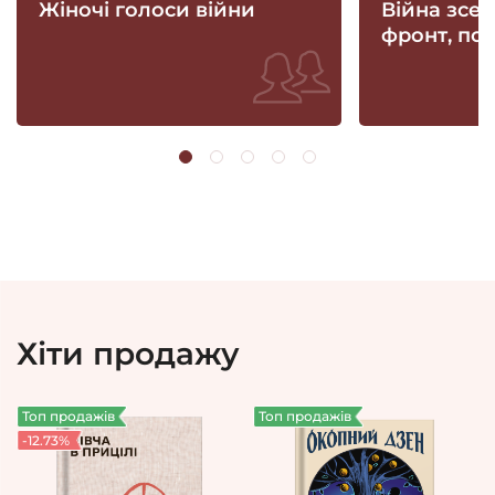
Жіночі голоси війни
Війна зсе
фронт, поб
Хіти продажу
Топ продажів
Топ продажів
-12.73%