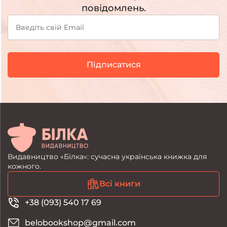
створити не просто продукт, а особливий
повідомлень.
культурний артефакт. Для нас важливо, щоб
після прочитання залишалась не лише приємна
емоція, а й відчуття чогось важливого,
справжнього.
Підписатися
Видавництво «Білка»: сучасна українська книжка для
кожного.
Всі книги
+38 (093) 540 17 69
belobookshop@gmail.com