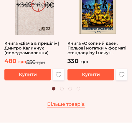
Книга «Дівча в прицілі» |
Книга «Окопний дзен.
Дмитро Калинчук
Польові нотатки у форматі
(передзамовлення)
стендапу by Lucky»
Андрій Юрков
480
330
550
грн
грн
грн
Купити
Купити
Більше товарів