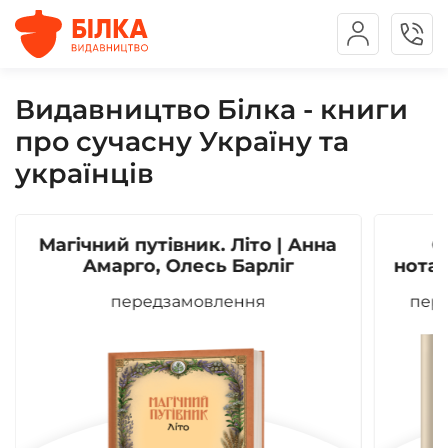
Видавництво Білка - книги
про сучасну Україну та
українців
Магічний путівник. Літо | Анна
О
Амарго, Олесь Барліг
нотат
передзамовлення
пер