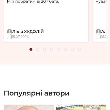
Мій побратим із 207 бата.
Чувак!
Лідія ХУДОЛІЙ
Але
15.07.2026
01.07
Популярні автори