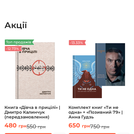
Акції
Топ продажів
-13.33%
-12.73%
Книга «Дівча в прицілі» |
Комплект книг «Ти не
Дмитро Калинчук
одна» + «Позивний 79» |
(передзамовлення)
Анна Гудзь
480
650
550
750
грн
грн
грн
грн