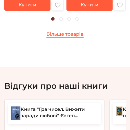
Купити
Купити
Більше товарів
Відгуки про наші книги
Книга "Гра чисел. Вижити
Кн
заради любові" Євген
но
Шибалов
Lu